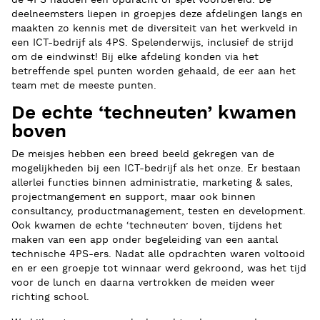
de 4PS hadden een opdracht of spel voorbereid. De
deelneemsters liepen in groepjes deze afdelingen langs en
maakten zo kennis met de diversiteit van het werkveld in
een ICT-bedrijf als 4PS. Spelenderwijs, inclusief de strijd
om de eindwinst! Bij elke afdeling konden via het
betreffende spel punten worden gehaald, de eer aan het
team met de meeste punten.
De echte ‘techneuten’ kwamen
boven
De meisjes hebben een breed beeld gekregen van de
mogelijkheden bij een ICT-bedrijf als het onze. Er bestaan
allerlei functies binnen administratie, marketing & sales,
projectmangement en support, maar ook binnen
consultancy, productmanagement, testen en development.
Ook kwamen de echte ‘techneuten’ boven, tijdens het
maken van een app onder begeleiding van een aantal
technische 4PS-ers. Nadat alle opdrachten waren voltooid
en er een groepje tot winnaar werd gekroond, was het tijd
voor de lunch en daarna vertrokken de meiden weer
richting school.