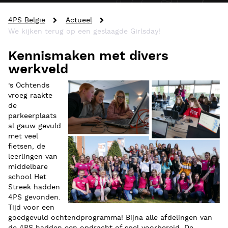
4PS België
Actueel
We kijken terug op een geslaagde Girlsday!
Kennismaken met divers
werkveld
’s Ochtends
vroeg raakte
de
parkeerplaats
al gauw gevuld
met veel
fietsen, de
leerlingen van
middelbare
school Het
Streek hadden
4PS gevonden.
Tijd voor een
goedgevuld ochtendprogramma! Bijna alle afdelingen van