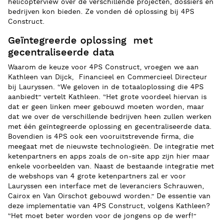
helicopterview over de verschillende projecten, dossiers én
bedrijven kon bieden. Ze vonden dé oplossing bij 4PS
Construct.
Geïntegreerde oplossing met
gecentraliseerde data
Waarom de keuze voor 4PS Construct, vroegen we aan
Kathleen van Dijck,
Financieel en Commercieel Directeur
bij Lauryssen.
“We geloven in de totaaloplossing die 4PS
aanbiedt” vertelt Kathleen. “Het grote voordeel hiervan is
dat er geen linken meer gebouwd moeten worden, maar
dat we over de verschillende bedrijven heen zullen werken
met één geïntegreerde oplossing en gecentraliseerde data.
Bovendien is 4PS ook een vooruitstrevende firma, die
meegaat met de nieuwste technologieën. De integratie met
ketenpartners en apps zoals de on-site app zijn hier maar
enkele voorbeelden van. Naast de bestaande integratie met
de webshops van 4 grote ketenpartners zal er voor
Lauryssen een interface met de leveranciers Schrauwen,
Cairox en Van Oirschot gebouwd worden.” De essentie van
deze implementatie van 4PS Construct, volgens Kathleen?
“Het moet beter worden voor de jongens op de werf!”