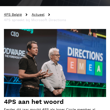
4PS België
Actueel
4PS spreekt bij Microsoft Directions
4PS aan het woord
Eerder dit jaar mocht 4PS als Inner Circle member al