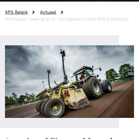
4PS België
Actueel
Hofmeijer: meer grip en voorspellend met 4PS Construct