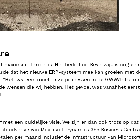
re
aximaal flexibel is. Het bedrijf uit Beverwijk is nog een r
arde dat het nieuwe ERP-systeem mee kan groeien met de
: “Het systeem moet onze processen in de GWW/Infra on
j de wensen die wij hebben. Het gevoel was vanaf het eers
.”
f met een duidelijke visie. We zijn er dan ook trots op da
e cloudversie van Microsoft Dynamics 365 Business Central
talen per maand inclusief de infrastructuur van Microsoft