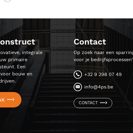
onstruct
Contact
ovatieve, integrale
Op zoek naar een sparrin
ouw primaire
voor je bedrijfsprocessen
steunt. Een
l voor bouw en
+32 9 298 07 49
rijven.
info@4ps.be
AK
CONTACT