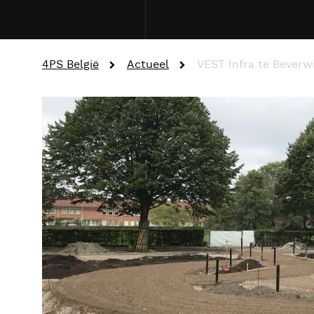
4PS België
Actueel
VEST Infra te Beverw