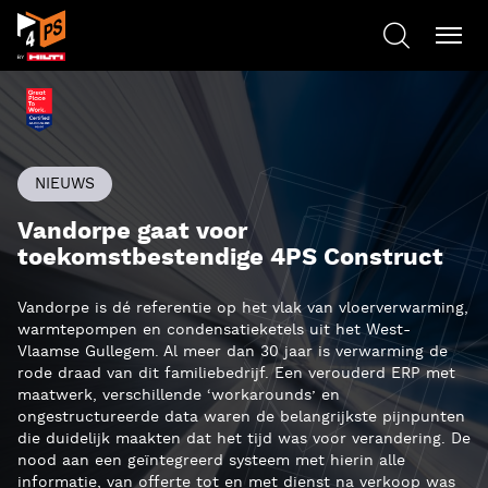
NIEUWS
Vandorpe gaat voor
toekomstbestendige 4PS Construct
Vandorpe is dé referentie op het vlak van vloerverwarming,
warmtepompen en condensatieketels uit het West-
Vlaamse Gullegem. Al meer dan 30 jaar is verwarming de
rode draad van dit familiebedrijf. Een verouderd ERP met
maatwerk, verschillende ‘workarounds’ en
ongestructureerde data waren de belangrijkste pijnpunten
die duidelijk maakten dat het tijd was voor verandering. De
nood aan een geïntegreerd systeem met hierin alle
informatie, van offerte tot en met dienst na verkoop was