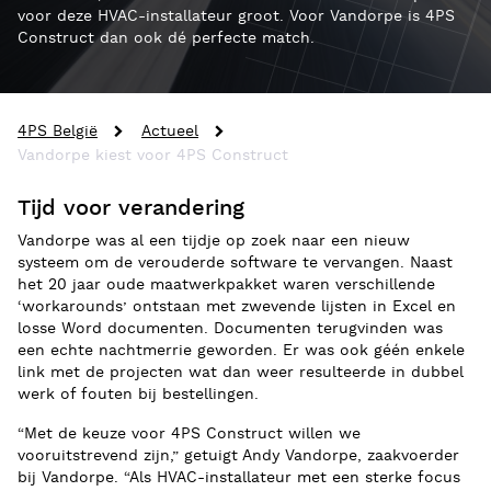
voor deze HVAC-installateur groot. Voor Vandorpe is 4PS
Construct dan ook dé perfecte match.
4PS België
Actueel
Vandorpe kiest voor 4PS Construct
Tijd voor verandering
Vandorpe was al een tijdje op zoek naar een nieuw
systeem om de verouderde software te vervangen. Naast
het 20 jaar oude maatwerkpakket waren verschillende
‘workarounds’ ontstaan met zwevende lijsten in Excel en
losse Word documenten. Documenten terugvinden was
een echte nachtmerrie geworden. Er was ook géén enkele
link met de projecten wat dan weer resulteerde in dubbel
werk of fouten bij bestellingen.
“Met de keuze voor 4PS Construct willen we
vooruitstrevend zijn,” getuigt Andy Vandorpe, zaakvoerder
bij Vandorpe. “Als HVAC-installateur met een sterke focus