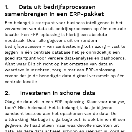
1. Data uit bedrijfsprocessen
samenbrengen in een ERP-pakket
Een belangrijk startpunt voor business intelligence is het
verzamelen van data uit bedrijfsprocessen op één centrale
locatie. Een ERP-oplossing is hierbij een absolute
noodzaak. Door alle gegevens uit en rondom
bedrijfsprocessen – van aanbesteding tot nazorg – vast te
leggen in één centrale database heb je onmiddellijk een
goed startpunt voor verdere data-analyses en dashboards.
Want waar BI zich richt op het omzetten van data in
waardevolle inzichten, zorg je met een ERP-oplossing
ervoor dat je de benodigde data digitaal verzamelt op één
centrale locatie.
2. Investeren in schone data
Okay, de data zit in een ERP-oplossing. Klaar voor analyse,
toch? Niet helemaal. Het is belangrijk dat je blijvend
aandacht besteed aan het opschonen van de data. De
uitdrukking ‘Garbage in, garbage out’ is ook binnen BI een
gegeven. Je haalt alleen maar waardevolle inzichten uit
data, als deze data actueel, schoon en relevant is. Zorg er