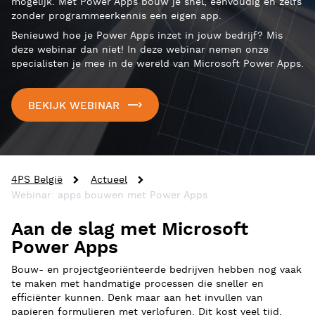
mogelijk. Met Power Apps bouw je snel, eenvoudig en zelfs
zonder programmeerkennis een eigen app.
Benieuwd hoe je Power Apps inzet in jouw bedrijf? Mis
deze webinar dan niet! In deze webinar nemen onze
specialisten je mee in de wereld van Microsoft Power Apps.
BEKIJK WEBINAR
4PS België
Actueel
Webinar: apps bouwen met Power Apps
Aan de slag met Microsoft
Power Apps
Bouw- en projectgeoriënteerde bedrijven hebben nog vaak
te maken met handmatige processen die sneller en
efficiënter kunnen. Denk maar aan het invullen van
papieren formulieren met verlofuren. Dit kost veel tijd,