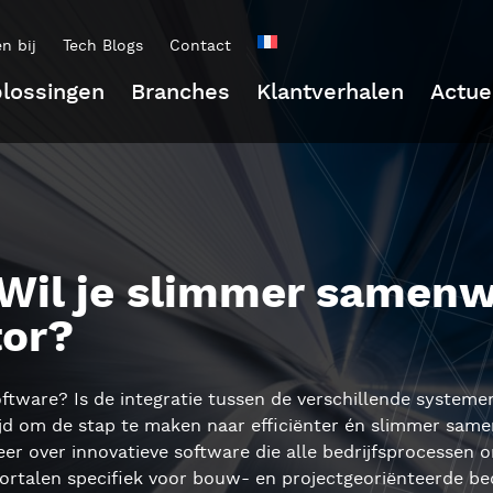
n bij
Tech Blogs
Contact
lossingen
Branches
Klantverhalen
Actue
Wil je slimmer samenw
or?
ftware? Is de integratie tussen de verschillende systeme
ijd om de stap te maken naar efficiënter én slimmer same
er over innovatieve software die alle bedrijfsprocessen 
ortalen specifiek voor bouw- en projectgeoriënteerde bed