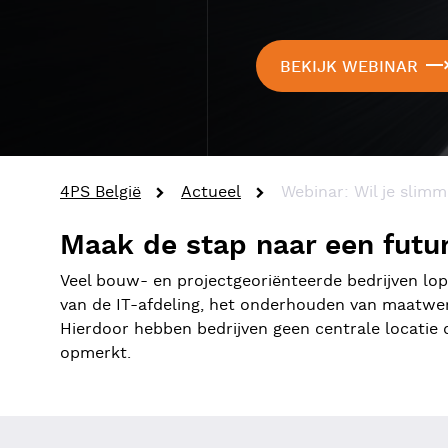
BEKIJK WEBINAR
4PS België
Actueel
Webinar: Wil je sli
Maak de stap naar een futu
Veel bouw- en projectgeoriënteerde bedrijven lo
van de IT-afdeling, het onderhouden van maatwerk
Hierdoor hebben bedrijven geen centrale locatie di
opmerkt.