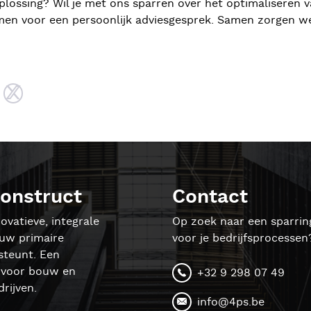
lossing? Wil je met ons sparren over het optimaliseren v
men voor een persoonlijk adviesgesprek. Samen zorgen we
onstruct
Contact
ovatieve, integrale
Op zoek naar een sparrin
ouw primaire
voor je bedrijfsprocessen
steunt. Een
l voor bouw en
+32 9 298 07 49
rijven.
info@4ps.be