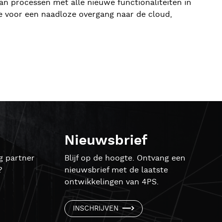
an processen met alle nieuwe functionaliteiten in
 voor een naadloze overgang naar de cloud,
Nieuwsbrief
g partner
Blijf op de hoogte. Ontvang een
?
nieuwsbrief met de laatste
ontwikkelingen van 4PS.
INSCHRIJVEN