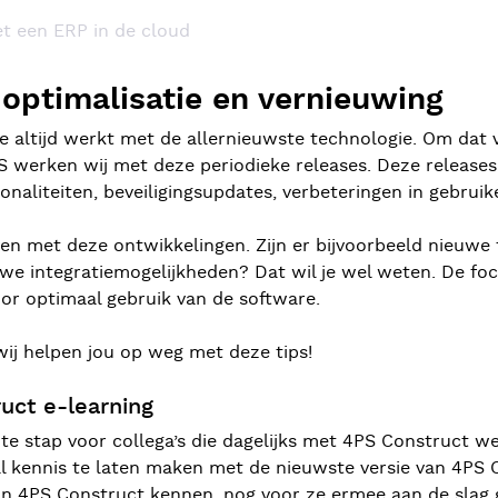
t een ERP in de cloud
p optimalisatie en vernieuwing
e altijd werkt met de allernieuwste technologie. Om dat v
4PS werken wij met deze periodieke releases. Deze release
ionaliteiten, beveiligingsupdates, verbeteringen in gebrui
jven met deze ontwikkelingen. Zijn er bijvoorbeeld nieuwe f
uwe integratiemogelijkheden? Dat wil je wel weten. De f
r optimaal gebruik van de software.
ij helpen jou op weg met deze tips!
uct e-learning
te stap voor collega’s die dagelijks met 4PS Construct 
, al kennis te laten maken met de nieuwste versie van 4PS
van 4PS Construct kennen, nog voor ze ermee aan de slag ga