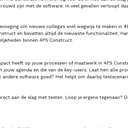
rtrouwd zijn met de software. In veel gevallen verloopt d
evoeging om nieuwe collega’s snel wegwijs te maken in 4PS
struct en bevatten altijd de nieuwste functionaliteit. Ha
gelijkheden binnen 4PS Construct.
mpact heeft op jouw processen of maatwerk in 4PS Constru
n jouw agenda en die van de key-users. Laat hen alle proc
 andere software goed? Het helpt om daarbij testscenario
irect aan de slag met testen. Loop je ergens tegenaan? Da