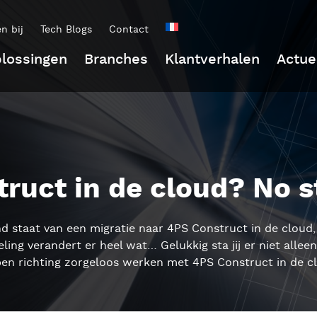
n bij
Tech Blogs
Contact
lossingen
Branches
Klantverhalen
Actue
ruct in de cloud? No s
nd staat van
een
migratie
naar
4PS Construct
in
de
cloud
eling verandert er heel wat
…
Gelukkig sta jij er niet alle
p
en richting
zorgeloos werken met 4PS Construct in de
c