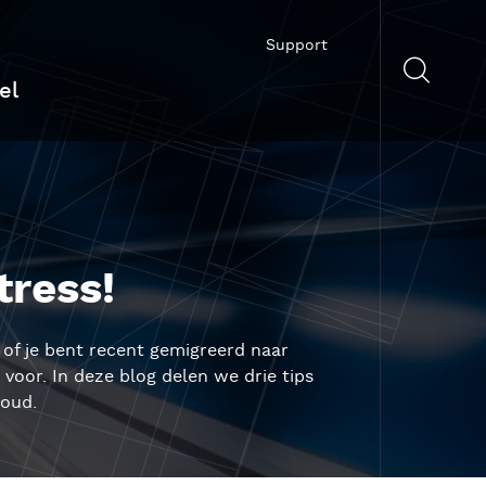
Support
el
tress!
, of je bent recent gemi
greerd naar
en voor. In deze blog
delen we
drie
tips
loud
.