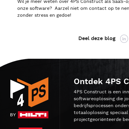
Wil je meer weten over 4PS Construct als SaaS-op
onze software? Aarzel niet om contact op te ne
zonder stress en gedoe!
Deel deze blog
Ontdek 4PS C
4PS Construct is een inn
softwareoplossing die j
bedrijfsprocessen onder
totaaloplossing speciaa
projectgeoriënteerde bed