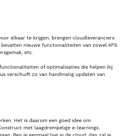
oor elkaar te krijgen, brengen cloudleveranciers
s bevatten nieuwe functionaliteiten van zowel 4PS
kersgemak, etc.
unctionaliteiten of optimalisaties die helpen bij
ocus verschuift zo van handmatig updaten van
werken. Het is daarom een goed idee om
 Construct met laagdrempelige e-learnings.
an. Ben je eenmaal live in de cloud, dan zal je