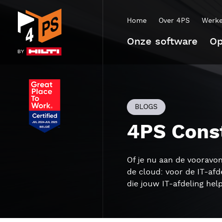
Home
Over 4PS
Werke
Onze software
Op
BLOGS
4PS Const
Of je nu aan de vooravo
de
cloud
:
voor de IT-afd
die
jou
w
IT-afdeling hel