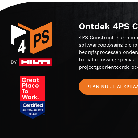
Ontdek 4PS C
4PS Construct is een inn
softwareoplossing die j
bedrijfsprocessen onder
totaaloplossing speciaa
projectgeoriënteerde bed
PLAN NU JE AFSPRA