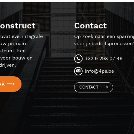
onstruct
Contact
ovatieve, integrale
Op zoek naar een sparrin
ouw primaire
voor je bedrijfsprocessen
steunt. Een
l voor bouw en
+32 9 298 07 49
rijven.
info@4ps.be
AK
CONTACT