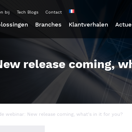
n bij
Tech Blogs
Contact
lossingen
Branches
Klantverhalen
Actue
ew release coming, what
e webinar: New release coming, what's in it for you?