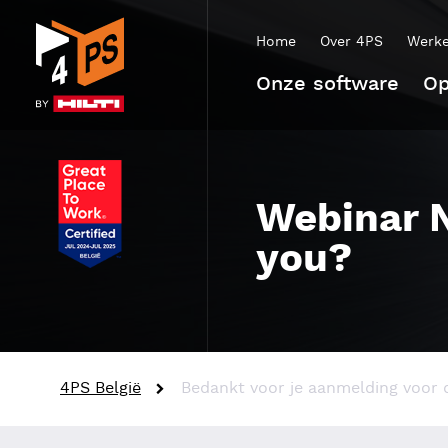
Home
Over 4PS
Werke
Onze software
Op
Webinar N
you?
4PS België
Bedankt voor je aanmelding voor d