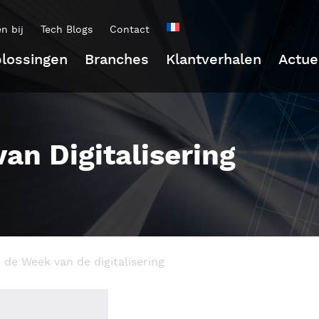
n bij
Tech Blogs
Contact
lossingen
Branches
Klantverhalen
Actue
an Digitalisering
de Week van de digitalisering