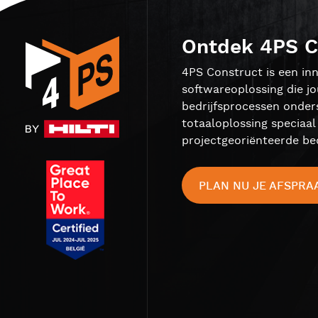
Ontdek 4PS C
4PS Construct is een inn
softwareoplossing die j
bedrijfsprocessen onder
totaaloplossing speciaa
projectgeoriënteerde bed
PLAN NU JE AFSPRA