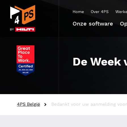
Home
Over 4PS
Werke
Onze software
Op
De Week v
4PS België
Bedankt voor uw aanmelding voor 