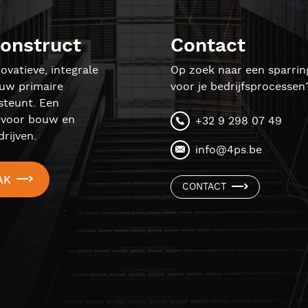
onstruct
Contact
ovatieve, integrale
Op zoek naar een sparrin
ouw primaire
voor je bedrijfsprocessen
steunt. Een
l voor bouw en
+32 9 298 07 49
rijven.
info@4ps.be
AK
CONTACT