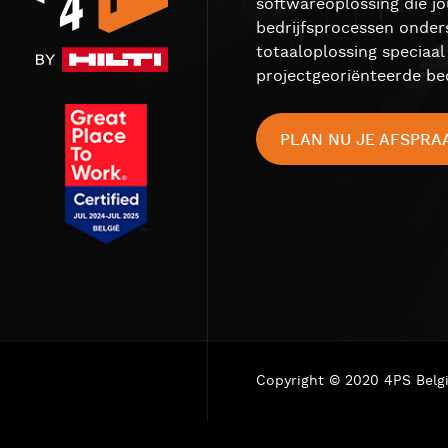
softwareoplossing die j
bedrijfsprocessen onder
totaaloplossing speciaa
projectgeoriënteerde bed
PLAN NU JE AFSPRA
Copyright © 2020 4PS Belg