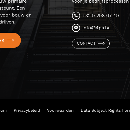
ouw primaire
voor je bedrijfsprocessen
steunt. Een
l voor bouw en
+32 9 298 07 49
rijven.
info@4ps.be
AK
CONTACT
ium
Privacybeleid
Voorwaarden
Data Subject Rights Fo