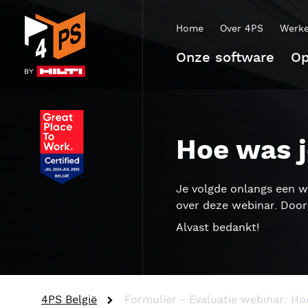
Home
Over 4PS
Werke
Onze software
Op
Hoe was 
Je volgde onlangs een w
over deze webinar. Door 
Alvast bedankt!
4PS België
Formulier - Evaluatie webinar: Hoe