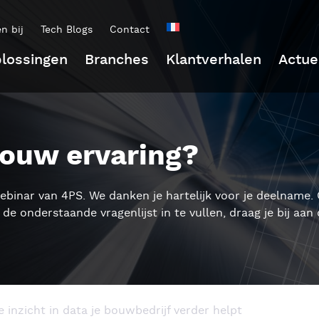
n bij
Tech Blogs
Contact
lossingen
Branches
Klantverhalen
Actue
jouw ervaring?
ebinar van 4PS. We danken je hartelijk voor je deelname
de onderstaande vragenlijst in te vullen, draag je bij aan
 inzicht in data je bouwbedrijf verder helpt