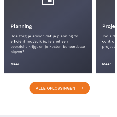
Planning
Proj
Hoe zorg je ervoor dat je planning zo
Tools di
efficiënt mogelijk is, je snel een
control
overzicht krijgt en je kosten beheersbaar
projecte
blijven?
Meer
Meer
ALLE OPLOSSINGEN