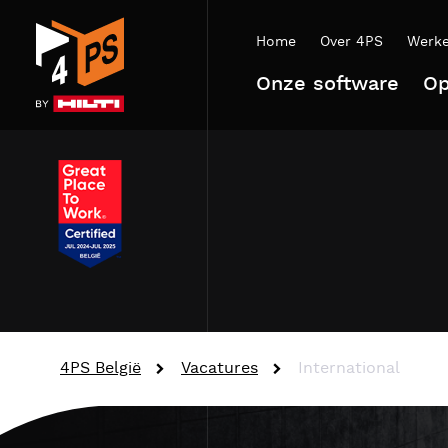
Home
Over 4PS
Werke
Onze software
Op
4PS België
Vacatures
International