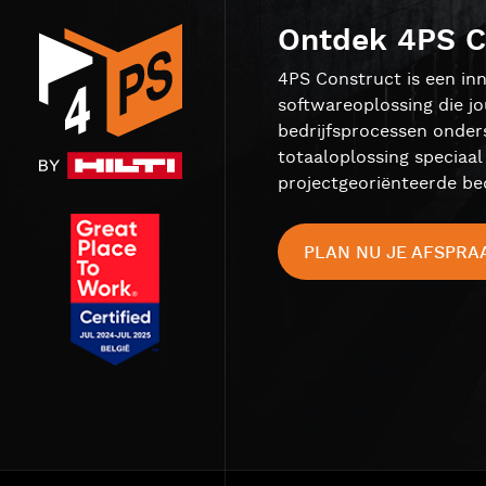
Ontdek 4PS C
4PS Construct is een inn
softwareoplossing die j
bedrijfsprocessen onder
totaaloplossing speciaa
projectgeoriënteerde bed
PLAN NU JE AFSPRA