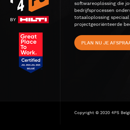
softwareoplossing die j
bedrijfsprocessen onder
totaaloplossing speciaa
projectgeoriënteerde bed
PLAN NU JE AFSPRA
Copyright © 2020 4PS Belg