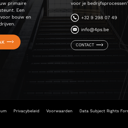
ouw primaire
voor je bedrijfsprocessen
steunt. Een
l voor bouw en
+32 9 298 07 49
rijven.
info@4ps.be
AK
CONTACT
ium
Privacybeleid
Voorwaarden
Data Subject Rights Fo