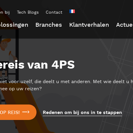
n bij
Tech Blogs
Contact
lossingen
Branches
Klantverhalen
Actue
ereis van 4PS
iet voor uzelf, die deelt u met anderen. Met wie deelt u h
 mee op uw reizen?
OP REIS!
Redenen om bij ons in te stappen