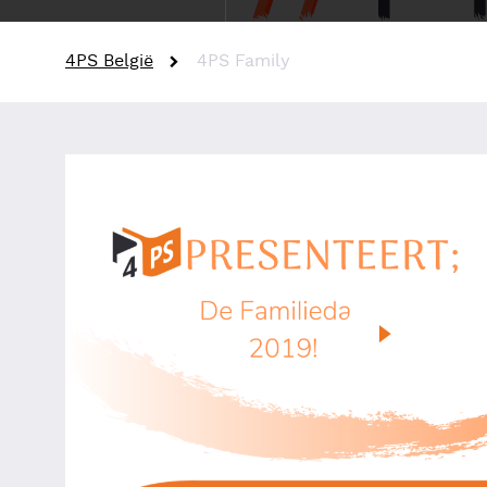
4PS België
4PS Family