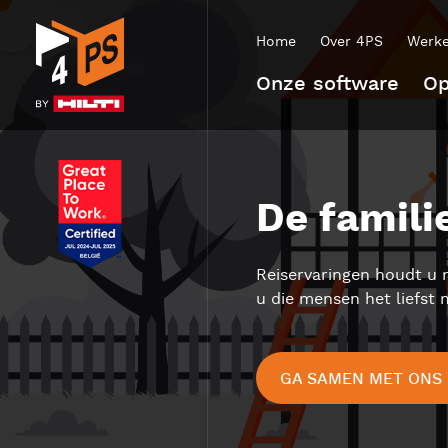
Home
Over 4PS
Werke
Onze software
Op
De famili
Reiservaringen houdt u n
u die mensen het liefst
GA SAMEN MET ONS 