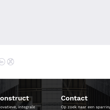
onstruct
Contact
ovatieve, integrale
Op zoek naar een sparrin