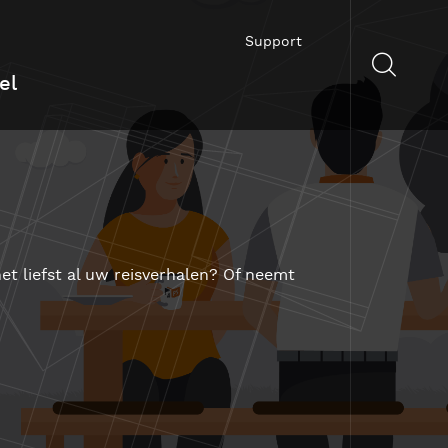
Support
el
et liefst al uw reisverhalen? Of neemt