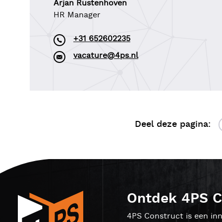
Arjan Rustenhoven
HR Manager
+31 652602235
vacature@4ps.nl
Deel deze pagina:
Ontdek 4PS C
4PS Construct is een inn