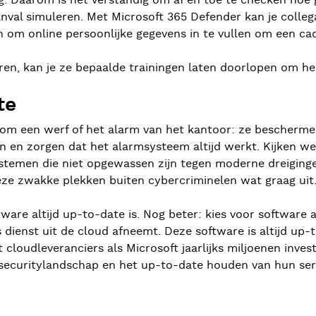
. Daarom is het verstandig om af en toe te checken hoe 
nval simuleren. Met Microsoft 365 Defender kan je collega
den om online persoonlijke gegevens in te vullen om een c
coren, kan je ze bepaalde trainingen laten doorlopen om 
te
 om een werf of het alarm van het kantoor: ze bescherm
ijn en zorgen dat het alarmsysteem altijd werkt. Kijken w
temen die niet opgewassen zijn tegen moderne dreigingen
deze zwakke plekken buiten cybercriminelen wat graag uit
re altijd up-to-date is. Nog beter: kies voor software 
ls dienst uit de cloud afneemt. Deze software is altijd up
 cloudleveranciers als Microsoft jaarlijks miljoenen inve
 securitylandschap en het up-to-date houden van hun ser