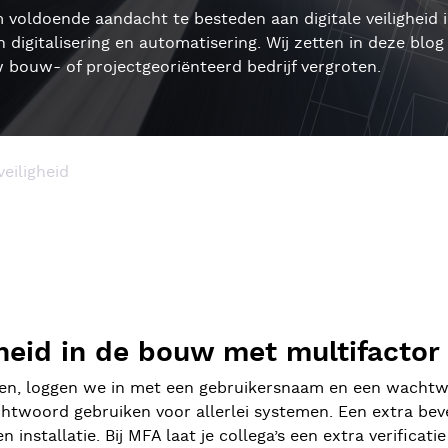
m voldoende aandacht te besteden aan digitale veiligheid
 digitalisering en automatisering. Wij zetten in deze blog 
uw bouw- of projectgeoriënteerd bedrijf vergroten.
veiligheid
igheid in de bouw met multifactor
n, loggen we in met een gebruikersnaam en een wachtwoord
chtwoord gebruiken voor allerlei systemen. Een extra beve
 installatie. Bij MFA laat je collega’s een extra verificat