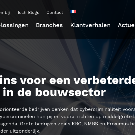
n bij
Tech Blogs
Contact
lossingen
Branches
Klantverhalen
Actue
ins voor een verbeterde
d in de bouwsector
riënteerde bedrijven denken dat cybercriminaliteit vooral 
 cybercriminelen hun pijlen vooral richten op middelgrote b
agenda. Grote bedrijven zoals KBC, NMBS en Proximus he
er uitzonderlijk.