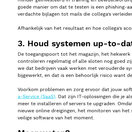
minder geïnvesteerd in training en bewustwording
goede manier om dat te testen is een phishing-aa
verdachte bijlagen tot mails die collega’s verlei
Afhankelijk van het resultaat en hoe collega’s s
3. Houd systemen up-to-da
De toegangspoort tot het magazijn, het hekwerk
controleren regelmatig of alle sloten nog goed z
we dat bedrijven vaak werken met verouderde sys
bijgewerkt, en dat is een behoorlijk risico want 
Voorkom problemen en zorg ervoor dat jouw softwa
a-Service (SaaS)
. Dat zijn IT-oplossingen die je a
meer te installeren of servers te upgraden. Omdat
nieuwe online dreigingen, het monitoren van het
veilige software van het moment.