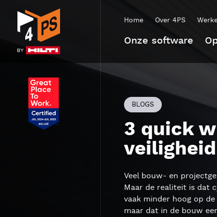
Home
Over 4PS
Werke
Onze software
Op
BLOGS
3 quick w
veilighei
Veel bouw- en projectgeo
Maar de realiteit is dat
vaak minder hoog op de 
maar dat in de bouw eerd