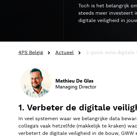
Toch is het belangrijk o
steeds meer investeert in
digitale veiligheid in jo
4PS België
Actueel
3 quick wins digitale 
1. Verbeter de digitale veil
In veel systemen waar we belangrijke data beware
collega’s vaak hetzelfde (makkelijk te kraken) wa
verbetert de digitale veiligheid in de bouw, GWW en