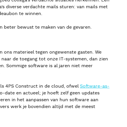
goed collega’s verdachte situaties herkennen. Een
’s diverse verdachte mails sturen: van mails met
adeaubon te winnen.
hen beter bewust te maken van de gevaren.
en ons materieel tegen ongewenste gasten. We
e naar de toegang tot onze IT-systemen, dan zien
. Sommige software is al jaren niet meer
.
als 4PS Construct in de cloud, ofwel
Software-as-
-to-date en actueel; je hoeft zelf geen updates
steren in het aanpassen van hun software aan
vers werk je bovendien altijd met de meest