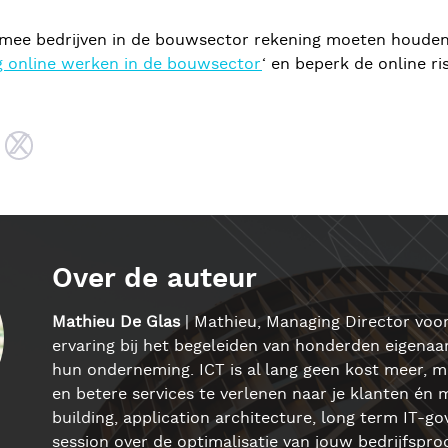
rmee bedrijven in de bouwsector rekening moeten houden
ig online werken in de bouwsector
‘ en beperk de online ris
Over de auteur
Mathieu De Glas
| Mathieu, Managing Director voor
ervaring bij het begeleiden van honderden eigenaars
hun onderneming. ICT is al lang geen kost meer, m
en betere services te verlenen naar je klanten én
building, application architecture, long term IT-
session over de optimalisatie van jouw bedrijfspr