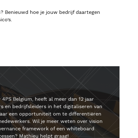
? Benieuwd hoe je jouw bedrijf daartegen
ico’s.
 4PS Belgium, heeft al meer dan 12 jaar
 en bedrijfsleiders in het digitaliseren van
aar een opportuniteit om te differentiëren
 medewerkers. Wil je meer weten over vision
governance framework of een whiteboard
ocessen? Mathieu helpt graag!