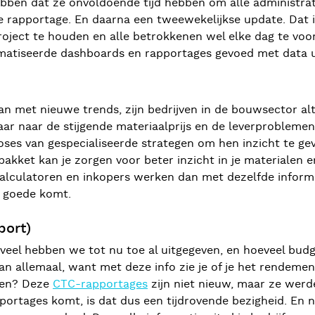
ebben dat ze onvoldoende tijd hebben om alle administrat
e rapportage. En daarna een tweewekelijkse update. Dat is
project te houden en alle betrokkenen wel elke dag te v
tomatiseerde dashboards en rapportages gevoed met data 
 met nieuwe trends, zijn bedrijven in de bouwsector alti
 maar naar de stijgende materiaalprijs en de leverprobleme
s van gespecialiseerde strategen om hen inzicht te geve
akket kan je zorgen voor beter inzicht in je materialen en 
alculatoren en inkopers werken dan met dezelfde informa
n goede komt.
port)
veel hebben we tot nu toe al uitgegeven, en hoeveel bud
 van allemaal, want met deze info zie je of je het rendemen
ken? Deze
CTC-rapportages
zijn niet nieuw, maar ze werd
ortages komt, is dat dus een tijdrovende bezigheid. En n