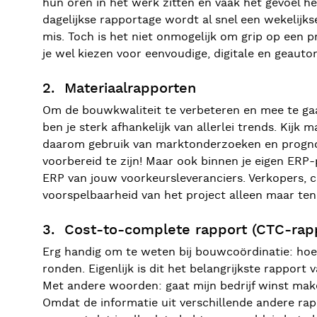
hun oren in het werk zitten en vaak het gevoel h
dagelijkse rapportage wordt al snel een wekelijks
mis. Toch is het niet onmogelijk om grip op een 
je wel kiezen voor eenvoudige, digitale en geau
2. Materiaalrapporten
Om de bouwkwaliteit te verbeteren en mee te gaan
ben je sterk afhankelijk van allerlei trends. Kijk
daarom gebruik van marktonderzoeken en prognose
voorbereid te zijn! Maar ook binnen je eigen ERP-p
ERP van jouw voorkeursleveranciers. Verkopers, c
voorspelbaarheid van het project alleen maar te
3. Cost-to-complete rapport (CTC-rap
Erg handig om te weten bij bouwcoördinatie: hoe
ronden. Eigenlijk is dit het belangrijkste rapport
Met andere woorden: gaat mijn bedrijf winst ma
Omdat de informatie uit verschillende andere rapp