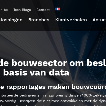
n bij
Tech Blogs
Contact
lossingen
Branches
Klantverhalen
Actue
 de bouwsector om besl
basis van data
ge rapportages maken bouwcoörd
iënteerde bedrijven zijn maar weinig dingen 100% zeker, m
nwoordig. Bedrijven die niet mee ontwikkelen met de dyn