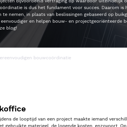
ojecten bijvoorbeeld vertraging op waardoor uiteindelij
ördinatie is dus het fundament voor succes. Daarom is h
n te nemen, in plaats van beslissingen gebaseerd op buik
envoudiger en helpen bouw- en projectgeoriënteerde bed
ze blog!
vereenvoudigen bouwcoördinatie
koffice
tijdens de looptijd van een project maakte iemand verschi
het gebruikte materieel, de lopende kosten, enzovoort. 