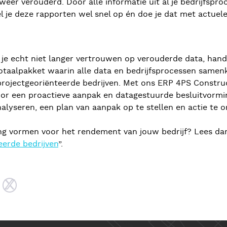
weer verouderd. Door alle informatie uit al je bedrijfspr
l je deze rapporten wel snel op én doe je dat met actuele
je echt niet langer vertrouwen op verouderde data, hand
totaalpakket waarin alle data en bedrijfsprocessen same
ojectgeoriënteerde bedrijven. Met ons ERP 4PS Construct 
 voor een proactieve aanpak en datagestuurde besluitvormi
nalyseren, een plan van aanpak op te stellen en actie te
ging vormen voor het rendement van jouw bedrijf? Lees d
eerde bedrijven
”.