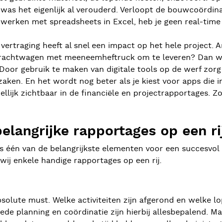
 was het eigenlijk al verouderd. Verloopt de bouwcoördinat
erken met spreadsheets in Excel, heb je geen real-time i
 vertraging heeft al snel een impact op het hele project. 
rachtwagen met meeneemheftruck om te leveren? Dan wil j
oor gebruik te maken van digitale tools op de werf zorg
aken. En het wordt nog beter als je kiest voor apps die i
lijk zichtbaar in de financiële en projectrapportages. Zo 
elangrijke rapportages op een ri
is één van de belangrijkste elementen voor een succesvol
wij enkele handige rapportages op een rij.
solute must. Welke activiteiten zijn afgerond en welke lo
ede planning en coördinatie zijn hierbij allesbepalend. M