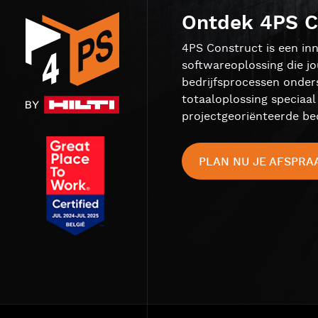
Ontdek 4PS C
4PS Construct is een inn
softwareoplossing die j
bedrijfsprocessen onder
totaaloplossing speciaa
projectgeoriënteerde bed
PLAN NU JE AFSPRA