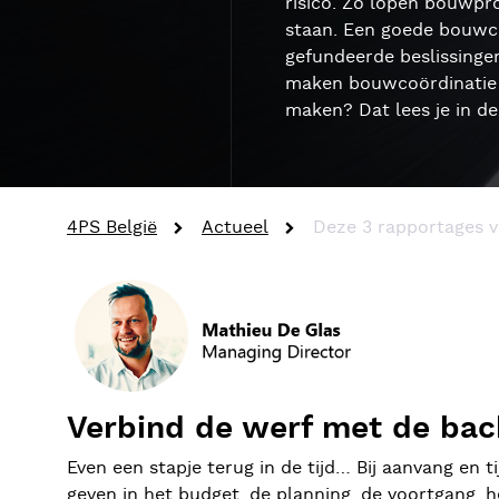
risico. Zo lopen bouwpr
staan. Een goede bouwco
gefundeerde beslissinge
maken bouwcoördinatie e
maken? Dat lees je in de
4PS België
Actueel
Deze 3 rapportages 
Verbind de werf met de bac
Even een stapje terug in de tijd… Bij aanvang en 
geven in het budget, de planning, de voortgang, 