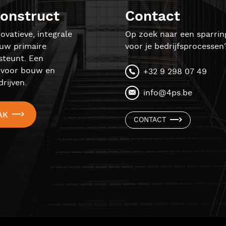
onstruct
Contact
ovatieve, integrale
Op zoek naar een sparrin
ouw primaire
voor je bedrijfsprocessen
steunt. Een
l voor bouw en
+32 9 298 07 49
rijven.
info@4ps.be
AK
CONTACT