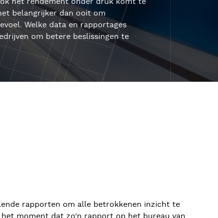
k ook het rendement onder druk komt te
et belangrijker dan ooit om
gevoel. Welke data en rapportages
rijven om betere beslissingen te
llende rapporten om alle betrokkenen inzicht te
Op het moment dat zo’n rapport op het bureau van