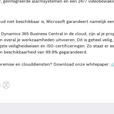
r, geïntegreerde alarmsystemen en een 24/7 videobewaki
cloud niet beschikbaar is, Microsoft garandeert namelijk e
Dynamics 365 Business Central in de cloud, zijn al je pr
 en overal je werkzaamheden uitvoeren. Dit is geheel veil
te veiligheidseisen en ISO-certificeringen. Zo staat er ee
en beschikbaarheid van 99.9% gegarandeerd.
n-premise en clouddiensten? Download onze whitepaper:
c