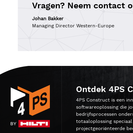
Vragen? Neem contact o
Johan Bakker
Managing Director Western-Europe
Ontdek 4PS C
4PS Construct is een inn
softwareoplossing die j
bedrijfsprocessen onder
totaaloplossing speciaa
projectgeoriënteerde bed