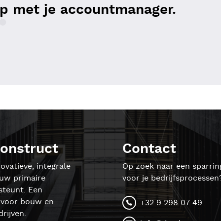
p met je accountmanager.
onstruct
Contact
ovatieve, integrale
Op zoek naar een sparrin
ouw primaire
voor je bedrijfsprocessen
steunt. Een
l voor bouw en
+32 9 298 07 49
rijven.