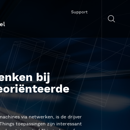
Support
el
enken bij
eoriënteerde
machines via netwerken, is de drijver
hings toepassingen zijn interessant