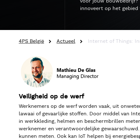
voor jouw bouwbedrijf? 
innoveert op het gebied 
4PS België
Actueel
Internet of Things: I
Veiligheid op de werf
Werknemers op de werf worden vaak, uit onwetend
lawaai of gevaarlijke stoffen. Door middel van I
in werkkleding, helmen en beschermbrillen meten 
werknemer en verantwoordelijke gewaarschuwd. Daar
kunnen meten. Ook kan IoT helpen bij energiebes