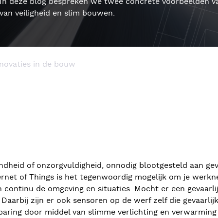
In deze blog bespreken we twee concrete voorbeelden va
van veiligheid en slim bouwen.
nnovaties in de bouw
heid of onzorgvuldigheid, onnodig blootgesteld aan geva
nternet of Things is het tegenwoordig mogelijk om je wer
continu de omgeving en situaties. Mocht er een gevaarlij
bij zijn er ook sensoren op de werf zelf die gevaarlijke 
paring door middel van slimme verlichting en verwarming