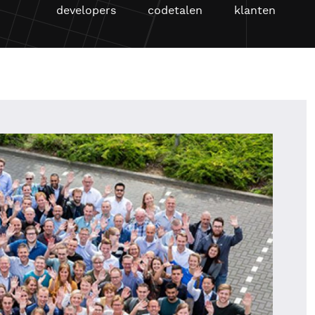
developers
codetalen
klanten