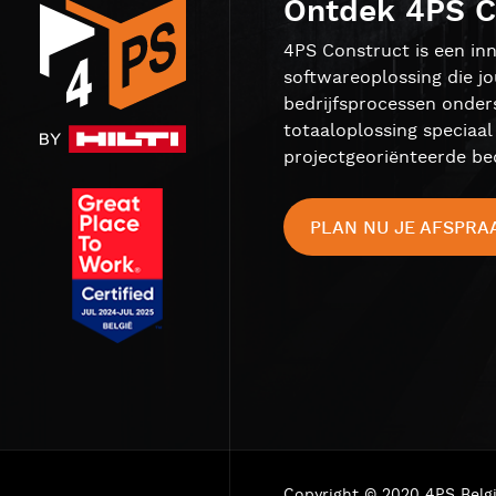
Ontdek 4PS C
4PS Construct is een inn
softwareoplossing die j
bedrijfsprocessen onder
totaaloplossing speciaa
projectgeoriënteerde bed
PLAN NU JE AFSPRA
Copyright © 2020 4PS Belg