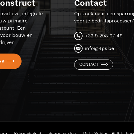
onstruct
Contact
ovatieve, integrale
Op zoek naar een sparrin
ouw primaire
voor je bedrijfsprocessen
steunt. Een
l voor bouw en
+32 9 298 07 49
rijven.
info@4ps.be
AK
CONTACT
ium
Privacybeleid
Voorwaarden
Data Subject Rights Fo