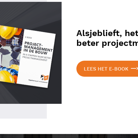
Alsjeblieft, h
beter project
LEES HET E-BOOK