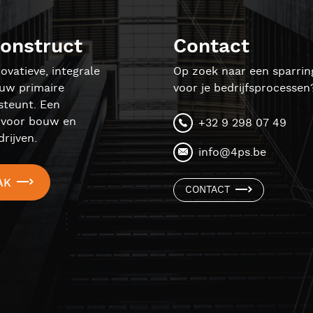
onstruct
Contact
ovatieve, integrale
Op zoek naar een sparrin
ouw primaire
voor je bedrijfsprocessen
steunt. Een
l voor bouw en
+32 9 298 07 49
rijven.
info@4ps.be
AK
CONTACT