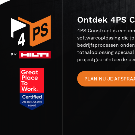
Ontdek 4PS C
4PS Construct is een inn
softwareoplossing die j
bedrijfsprocessen onder
totaaloplossing speciaa
projectgeoriënteerde bed
PLAN NU JE AFSPRA