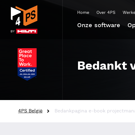
Home
Over 4PS
Werke
Onze software
Op
Bedankt v
4PS België
Bedankpagina e-book projectma