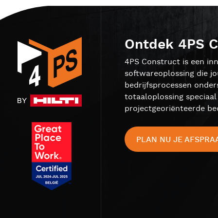
Ontdek 4PS C
4PS Construct is een inn
softwareoplossing die j
bedrijfsprocessen onder
totaaloplossing speciaa
projectgeoriënteerde bed
PLAN NU JE AFSPRA