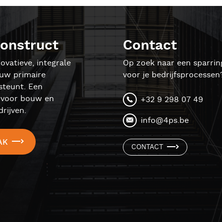
onstruct
Contact
ovatieve, integrale
Op zoek naar een sparrin
ouw primaire
voor je bedrijfsprocessen
steunt. Een
l voor bouw en
+32 9 298 07 49
rijven.
info@4ps.be
AK
CONTACT