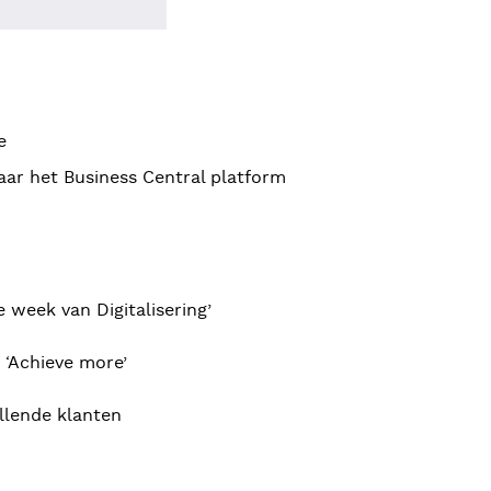
e
aar het Business Central platform
e week van Digitalisering’
p ‘Achieve more’
illende klanten