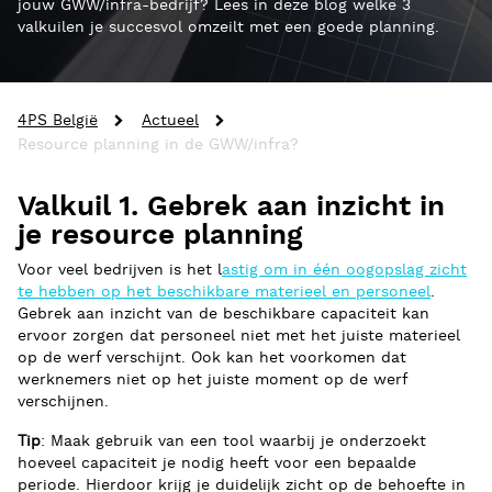
jouw GWW/infra-bedrijf? Lees in deze blog welke 3
valkuilen je succesvol omzeilt met een goede planning.
4PS België
Actueel
Resource planning in de GWW/infra?
Valkuil 1. Gebrek aan inzicht in
je resource planning
Voor veel bedrijven is het l
astig om in één oogopslag zicht
te hebben op het beschikbare materieel en personeel
.
Gebrek aan inzicht van de beschikbare capaciteit kan
ervoor zorgen dat personeel niet met het juiste materieel
op de werf verschijnt. Ook kan het voorkomen dat
werknemers niet op het juiste moment op de werf
verschijnen.
Tip
: Maak gebruik van een tool waarbij je onderzoekt
hoeveel capaciteit je nodig heeft voor een bepaalde
periode. Hierdoor krijg je duidelijk zicht op de behoefte in