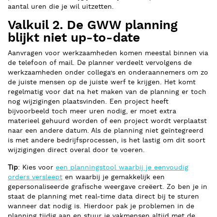
aantal uren die je wil uitzetten.
Valkuil 2. De GWW planning
blijkt niet up-to-date
Aanvragen voor werkzaamheden komen meestal binnen via
de telefoon of mail. De planner verdeelt vervolgens de
werkzaamheden onder collega’s en onderaannemers om zo
de juiste mensen op de juiste werf te krijgen. Het komt
regelmatig voor dat na het maken van de planning er toch
nog wijzigingen plaatsvinden. Een project heeft
bijvoorbeeld toch meer uren nodig, er moet extra
materieel gehuurd worden of een project wordt verplaatst
naar een andere datum. Als de planning niet geïntegreerd
is met andere bedrijfsprocessen, is het lastig om dit soort
wijzigingen direct overal door te voeren.
Tip
: Kies voor
een planningstool waarbij je eenvoudig
orders versleept
en waarbij je gemakkelijk een
gepersonaliseerde grafische weergave creëert. Zo ben je in
staat de planning met real-time data direct bij te sturen
wanneer dat nodig is. Hierdoor pak je problemen in de
planning tijdig aan en stuur je vakmensen altijd met de